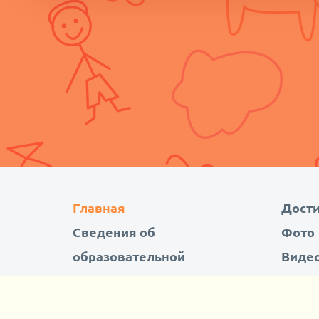
Главная
Дост
Сведения об
Фото
образовательной
Виде
организации
Конт
Основная деятельность
Вопро