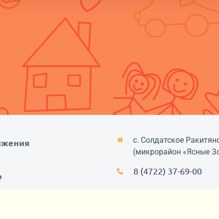
с. Солдатское Ракитян
ижения
(микрорайон «Ясные З
8 (4722) 37-69-00
о
акты
с-ответ