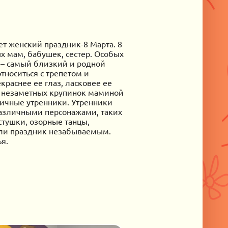
ет женский праздник-8 Марта. 8
х мам, бабушек, сестер. Особых
– самый близкий и родной
тноситься с трепетом и
краснее ее глаз, ласковее ее
ой незаметных крупинок маминой
ничные утренники. Утренники
различными персонажами, таких
стушки, озорные танцы,
али праздник незабываемым.
я.