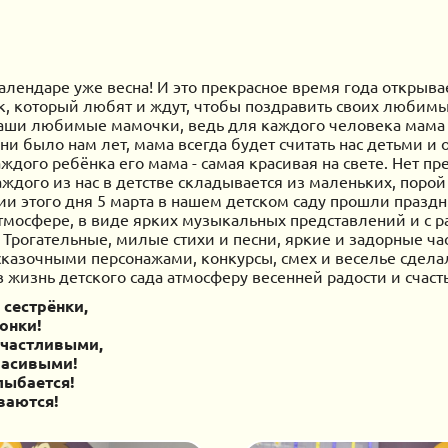
календаре уже весна! И это прекрасное время года открыва
к, который любят и ждут, чтобы поздравить своих любимы
аши любимые мамочки, ведь для каждого человека мама 
и было нам лет, мама всегда будет считать нас детьми и о
ждого ребёнка его мама - самая красивая на свете. Нет пре
каждого из нас в детстве складывается из маленьких, пор
ии этого дня 5 марта в нашем детском саду прошли празд
атмосфере, в виде ярких музыкальных представлений и с 
. Трогательные, милые стихи и песни, яркие и задорные ча
 сказочными персонажами, конкурсы, смех и веселье сдел
 жизнь детского сада атмосферу весенней радости и счасть
 сестрёнки,
онки!
счастливыми,
расивыми!
лыбается!
ваются!