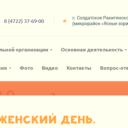
с. Солдатское Ракитянск
8 (4722) 37-69-00
(микрорайон «Ясные зори
льной организации
Основная деятельность
ния
Фото
Видео
Контакты
Вопрос-от
 Женский день.