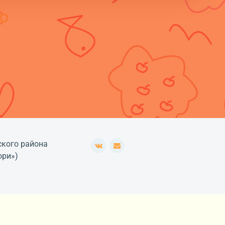
ского района
ори»)