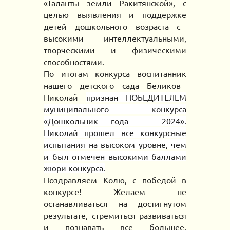
«Таланты земли Ракитянской», с
целью
выявлени
я
и поддержк
е
детей дошкольного возраста с
высокими интеллектуальными,
творческими и физическими
способностями.
По
итогам
конкурса воспитанни
к
нашего детского сада
Беликов
Николай
признан ПОБЕДИТЕЛЕМ
муниципального конкурса
«Дошкольник года — 2024».
Николай прошел все конкурсные
испытания на высоком уровне,
чем
и был отмечен высоким
и
балл
а
м
и
жюри конкурса.
Поздравляем
Колю
,
с победой в
конкурсе! Жела
ем
не
останавливаться на достигнутом
результате, стремиться развиваться
и познавать все большее.