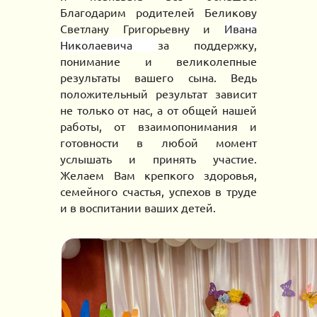
Б
лагодар
им родителей
Беликову
Светлану Григорьевну
и
Ивана
Николаевича
за поддержку,
понимание и великолепные
результаты ваш
е
го
сына
. Ведь
положительный результат зависит
не только от нас, а от общей нашей
работы, от взаимопонимания и
готовности в любой момент
услышать и принять участие.
Желаем Вам крепкого здоровья,
семейного счастья, успехов в труде
и в воспитании ваших детей.